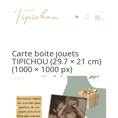
Carte boite jouets
TIPICHOU (29.7 × 21 cm)
(1000 × 1000 px)