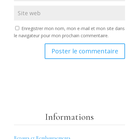
Enregistrer mon nom, mon e-mail et mon site dans
le navigateur pour mon prochain commentaire.
Informations
Retours et Remboursements